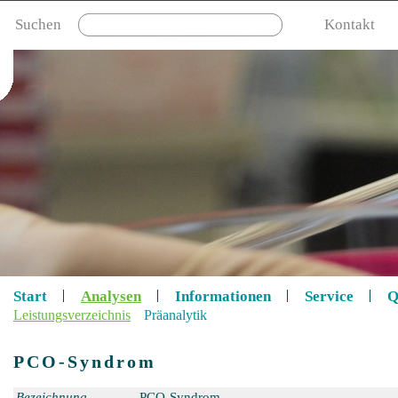
Suchen
Kontakt
Start
Analysen
Informationen
Service
Q
Leistungsverzeichnis
Präanalytik
PCO-Syndrom
Bezeichnung
PCO-Syndrom