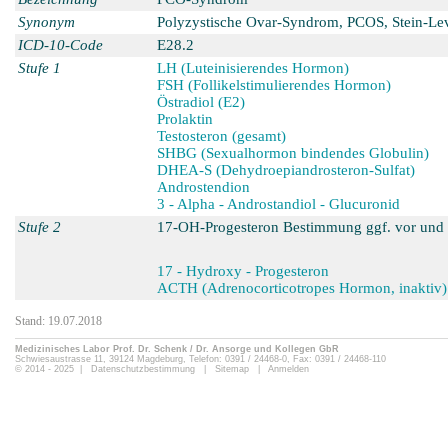
Synonym
Polyzystische Ovar-Syndrom, PCOS, Stein-L
ICD-10-Code
E28.2
Stufe 1
LH (Luteinisierendes Hormon)
FSH (Follikelstimulierendes Hormon)
Östradiol (E2)
Prolaktin
Testosteron (gesamt)
SHBG (Sexualhormon bindendes Globulin)
DHEA-S (Dehydroepiandrosteron-Sulfat)
Androstendion
3 - Alpha - Androstandiol - Glucuronid
Stufe 2
17-OH-Progesteron Bestimmung ggf. vor und
17 - Hydroxy - Progesteron
ACTH (Adrenocorticotropes Hormon, inaktiv)
Stand: 19.07.2018
Medizinisches Labor Prof. Dr. Schenk / Dr. Ansorge und Kollegen GbR
Schwiesaustrasse 11, 39124 Magdeburg, Telefon: 0391 / 24468-0, Fax: 0391 / 24468-110
© 2014 - 2025 |
Datenschutzbestimmung
|
Sitemap
|
Anmelden